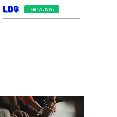
+48 459 568 090
Оформіть нотаріальну
довіреність у
Радомі
всього за
15 хвилин
та за
ціною від
100
до
400
злотих
Професійне оформлення документів
українською та польською мовами для
економії вашого часу та грошей!