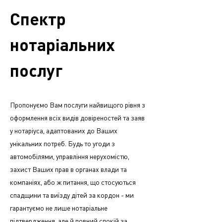
Спектр
нотаріальних
послуг
Пропонуємо Вам послуги найвищого рівня з
оформлення всіх видів довіреностей та заяв
у нотаріуса, адаптованих до Ваших
унікальних потреб.
Будь то угоди з
автомобілями, управління нерухомістю,
захист Ваших прав в органах влади та
компаніях, або ж питання, що стосуються
спадщини та виїзду дітей за кордон - ми
гарантуємо не лише нотаріальне
підтвердження, але й повний спокій за