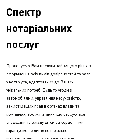
Спектр
нотаріальних
послуг
Пропонуємо Вам послуги найвищого рівня з
оформлення всіх видів довіреностей та заяв
у нотаріуса, адаптованих до Ваших
унікальних потреб.
Будь то угоди з
автомобілями, управління нерухомістю,
захист Ваших прав в органах влади та
компаніях, або ж питання, що стосуються
спадщини та виїзду дітей за кордон - ми
гарантуємо не лише нотаріальне
підтвердження, але й повний спокій за