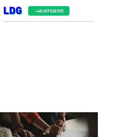
+48 459 568 090
Оформіть нотаріальну
довіреність у
Кракові
всього за
15 хвилин
та за
ціною від
100
до
400
злотих
Професійне оформлення документів
українською та польською мовами для
економії вашого часу та грошей!