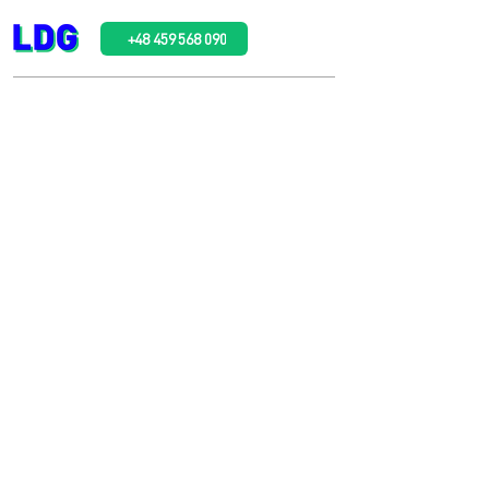
+48 459 568 090
Бюро переводов
в
Польше
Подготовим перевод за 1-2 дня
Реализуем любые типы переводов
- присяжные, бизнес, медицинские
или технические
Делаем переводы на польский,
украинский, английский, чешский,
словацкий и еще более 20-ти
языков
Доставка переводов по всей